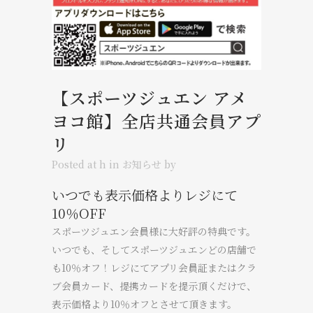
【スポーツジュエン アメ
ヨコ館】全店共通会員アプ
リ
Posted at h
in
お知らせ
by
いつでも表示価格よりレジにて
10％OFF
スポーツジュエン会員様に大好評の特典です。
いつでも、そしてスポーツジュエンどの店舗で
も
10％オフ
！レジにてアプリ会員証またはクラ
ブ会員カード、提携カードを提示頂くだけで、
表示価格より
10％オフ
とさせて頂きます。