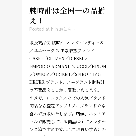
腕時計は全国一の品揃
え！
Posted at h
in
お知らせ
取扱商品例 腕時計 メンズ／レディース
／ユニセックス 主な取扱ブランド
CASIO／CITIZEN／DIESEL／
EMPORIO ARMANI／GUCCI／NIXON
／OMEGA／ORIENT／SEIKO／TAG
HEUER ブランド、ノーブランド腕時計
の不要品をしっかり買取いたします。
オメガ、ロレックスなどの人気ブランド
商品なら査定アップ！ノーブランドでも
喜んで買取いたします。店頭、ネットモ
ールで販売している商品は全てメンテナ
ンス済ですので安心してお買い求めいた